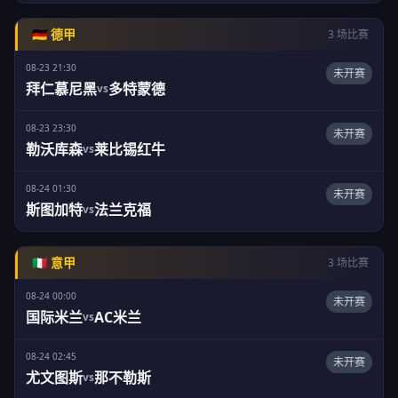
🇩🇪 德甲
3 场比赛
08-23 21:30
未开赛
拜仁慕尼黑
多特蒙德
vs
08-23 23:30
未开赛
勒沃库森
莱比锡红牛
vs
08-24 01:30
未开赛
斯图加特
法兰克福
vs
🇮🇹 意甲
3 场比赛
08-24 00:00
未开赛
国际米兰
AC米兰
vs
08-24 02:45
未开赛
尤文图斯
那不勒斯
vs