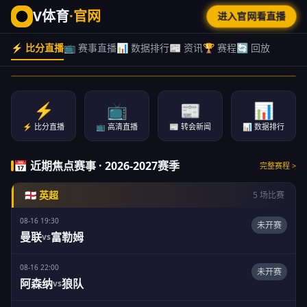
V体育
·官网
进入官网看直播
⚡ 比分直播
📺 赛事直播
📊 数据排行
📰 资讯
🏆 赛程
🔄 回放
⚡
📺
📰
📊
⚡ 比分直播
📺 高清直播
📰 转会新闻
📊 数据排行
📅 近期焦点赛事 · 2026-2027赛季
完整赛程 >
📊 数据驱动
实时比分·数据全掌握
🏴󠁧󠁢󠁥󠁮󠁧󠁿 英超
5 场比赛
🔥 正在直播
即时比分更新·球队数据统计·球员表现追踪
⚽ 全球足球赛事直播
08-16 19:30
未开赛
曼联
富勒姆
vs
英超·西甲·德甲·意甲·法甲·欧冠·欧联·国家队赛事
注册领优惠观看
新人球礼
注册领优惠观看
新人球礼
注册领优惠观看
新人球礼
08-16 22:00
未开赛
阿森纳
狼队
vs