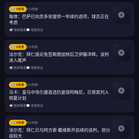
⚽ V体育
1小时前
每体：巴萨已向京多安提供一年续约选项，球员正在
考虑
📢 独家报道
💬 球迷热议
⚽ V体育
2小时前
法尔克：拜仁接近免签斯图加特后卫伊藤洋辉，谈判
进入尾声
📢 独家报道
💬 球迷热议
⚽ V体育
3小时前
马卡：皇马中场引援首选仍是琼阿梅尼，已将其列入
明夏计划
📢 独家报道
💬 球迷热议
⚽ V体育
4小时前
法尔克：拜仁已与阿方索·戴维斯开启续约谈判，但分
歧较大