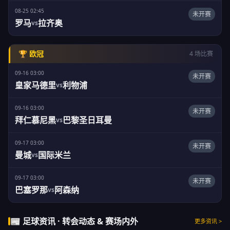
08-25 02:45
未开赛
罗马
拉齐奥
vs
🏆 欧冠
4 场比赛
09-16 03:00
未开赛
皇家马德里
利物浦
vs
09-16 03:00
未开赛
拜仁慕尼黑
巴黎圣日耳曼
vs
09-17 03:00
未开赛
曼城
国际米兰
vs
09-17 03:00
未开赛
巴塞罗那
阿森纳
vs
📰 足球资讯 · 转会动态 & 赛场内外
更多资讯 >