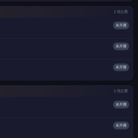
3 场比赛
未开赛
未开赛
未开赛
3 场比赛
未开赛
未开赛