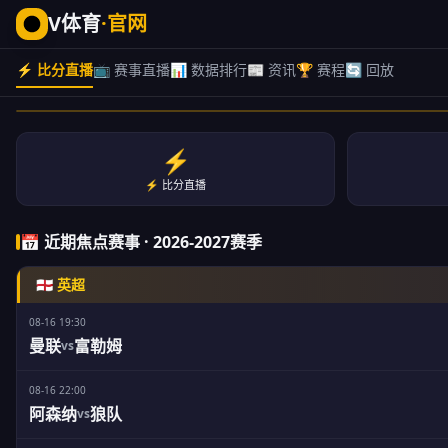
V体育
·官网
⚡ 比分直播
📺 赛事直播
📊 数据排行
📰 资讯
🏆 赛程
🔄 回放
⚡
⚡ 比分直播
📅 近期焦点赛事 · 2026-2027赛季
🏴󠁧󠁢󠁥󠁮󠁧󠁿 英超
08-16 19:30
曼联
富勒姆
vs
注册领优惠观看
新人球礼
08-16 22:00
阿森纳
狼队
vs