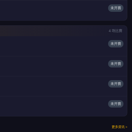
未开赛
4 场比赛
未开赛
未开赛
未开赛
未开赛
更多资讯 >