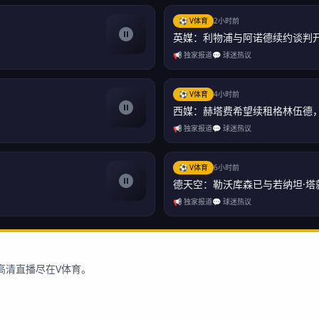
⚽ V体育
2小时前
英媒：利物浦与阿诺德续约谈判开
📢 独家报道
💬 球迷热议
⚽ V体育
4小时前
西媒：赫塔费希望续租格林伍德
📢 独家报道
💬 球迷热议
⚽ V体育
6小时前
德天空：勒沃库森已与若纳坦·塔
📢 独家报道
💬 球迷热议
高清直播尽在V体育。