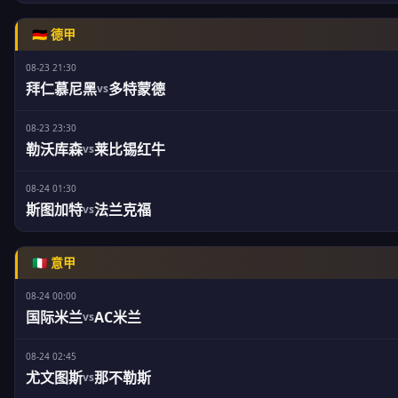
即时比分更新·球队数据统计·球员表现追踪
🇩🇪 德甲
注册领优惠观看
新人球礼
08-23 21:30
拜仁慕尼黑
多特蒙德
vs
08-23 23:30
勒沃库森
莱比锡红牛
vs
08-24 01:30
斯图加特
法兰克福
vs
🇮🇹 意甲
08-24 00:00
国际米兰
AC米兰
vs
08-24 02:45
尤文图斯
那不勒斯
vs