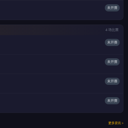
未开赛
4 场比赛
未开赛
未开赛
未开赛
未开赛
更多资讯 >