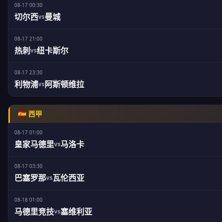
08-17 00:30
切尔西
曼城
vs
08-17 21:00
热刺
纽卡斯尔
vs
08-17 23:30
利物浦
阿斯顿维拉
vs
🇪🇸 西甲
08-17 01:00
皇家马德里
马洛卡
vs
08-17 03:30
注册领优惠观看
新人球礼
巴塞罗那
瓦伦西亚
vs
📊 数据驱动
08-18 01:00
马德里竞技
塞维利亚
实时比分·数据全掌握
vs