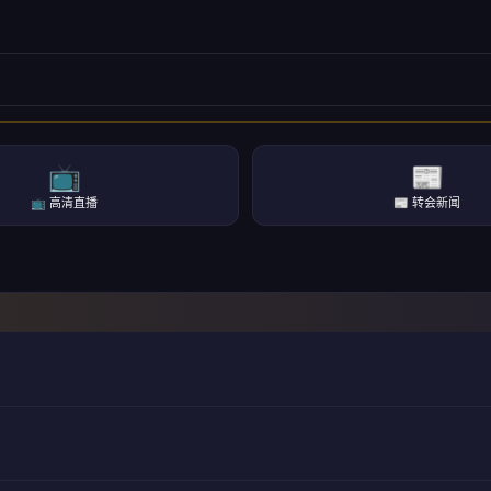
📺
📰
📺 高清直播
📰 转会新闻