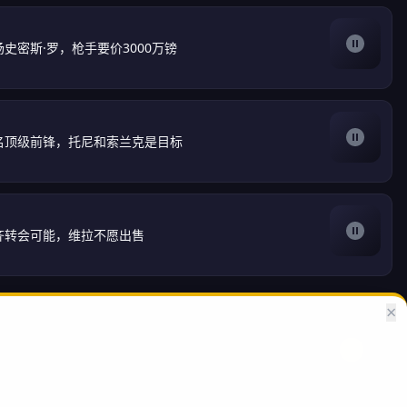
史密斯·罗，枪手要价3000万镑
名顶级前锋，托尼和索兰克是目标
齐转会可能，维拉不愿出售
×