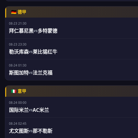
即时比分更新·球队数据统计·球员表现追踪
🇩🇪 德甲
注册领优惠观看
新人球礼
08-23 21:30
拜仁慕尼黑
多特蒙德
vs
08-23 23:30
勒沃库森
莱比锡红牛
vs
08-24 01:30
斯图加特
法兰克福
vs
🇮🇹 意甲
08-24 00:00
国际米兰
AC米兰
vs
08-24 02:45
尤文图斯
那不勒斯
vs