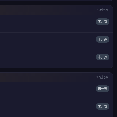
3 场比赛
未开赛
未开赛
未开赛
3 场比赛
未开赛
未开赛