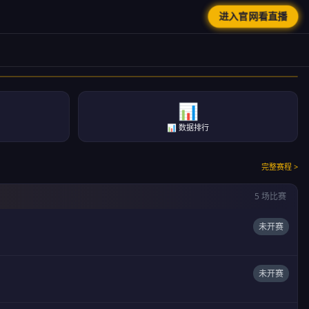
进入官网看直播
📊
📊 数据排行
完整赛程 >
5 场比赛
未开赛
未开赛