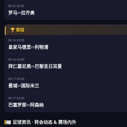
08-25 02:45
罗马
拉齐奥
vs
🏆 欧冠
09-16 03:00
皇家马德里
利物浦
vs
09-16 03:00
拜仁慕尼黑
巴黎圣日耳曼
vs
09-17 03:00
曼城
国际米兰
vs
09-17 03:00
巴塞罗那
阿森纳
vs
📰 足球资讯 · 转会动态 & 赛场内外