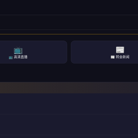
📺
📰
📺 高清直播
📰 转会新闻