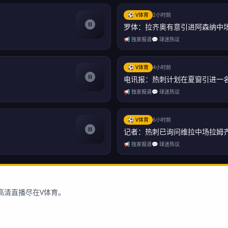
⚽ V体育
2小时前
罗体：拉齐奥有意引进阿森纳中场
📢 独家报道
💬 球迷热议
⚽ V体育
4小时前
电讯报：热刺计划在夏窗引进一
📢 独家报道
💬 球迷热议
⚽ V体育
6小时前
记者：热刺已询问维拉中场拉姆
📢 独家报道
💬 球迷热议
高清直播尽在V体育。