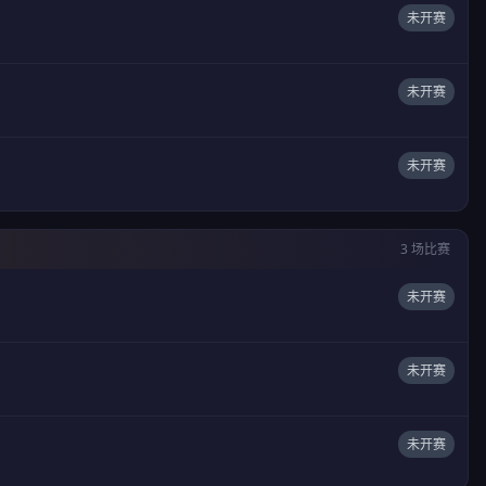
未开赛
未开赛
未开赛
3 场比赛
未开赛
未开赛
未开赛