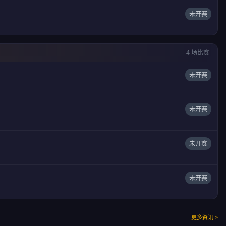
未开赛
4 场比赛
未开赛
未开赛
未开赛
未开赛
更多资讯 >