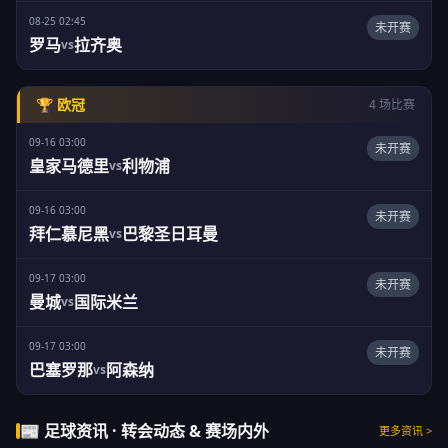
08-25 02:45
未开赛
罗马
拉齐奥
vs
🏆 欧冠
4 场比赛
09-16 03:00
未开赛
皇家马德里
利物浦
vs
09-16 03:00
未开赛
拜仁慕尼黑
巴黎圣日耳曼
vs
09-17 03:00
未开赛
曼城
国际米兰
vs
09-17 03:00
未开赛
巴塞罗那
阿森纳
vs
📰 足球资讯 · 转会动态 & 赛场内外
更多资讯 >