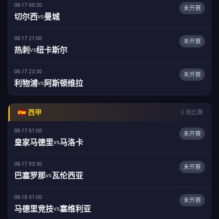
08-17 00:30
未开赛
切尔西
曼城
vs
08-17 21:00
未开赛
热刺
纽卡斯尔
vs
08-17 23:30
未开赛
利物浦
阿斯顿维拉
vs
🇪🇸 西甲
3 场比赛
08-17 01:00
未开赛
皇家马德里
马洛卡
vs
08-17 03:30
未开赛
巴塞罗那
瓦伦西亚
vs
08-18 01:00
未开赛
马德里竞技
塞维利亚
vs