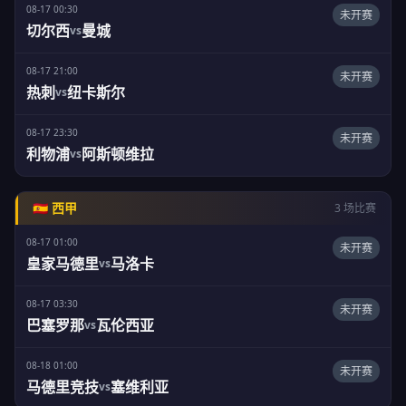
08-17 00:30
未开赛
切尔西
曼城
vs
08-17 21:00
未开赛
热刺
纽卡斯尔
vs
08-17 23:30
未开赛
利物浦
阿斯顿维拉
vs
🇪🇸 西甲
3 场比赛
08-17 01:00
未开赛
皇家马德里
马洛卡
vs
08-17 03:30
未开赛
巴塞罗那
瓦伦西亚
vs
08-18 01:00
未开赛
马德里竞技
塞维利亚
vs