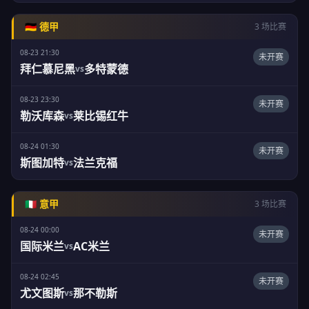
🇩🇪 德甲
3 场比赛
08-23 21:30
未开赛
拜仁慕尼黑
多特蒙德
vs
08-23 23:30
未开赛
勒沃库森
莱比锡红牛
vs
08-24 01:30
未开赛
斯图加特
法兰克福
vs
🇮🇹 意甲
3 场比赛
08-24 00:00
未开赛
国际米兰
AC米兰
vs
08-24 02:45
未开赛
尤文图斯
那不勒斯
vs