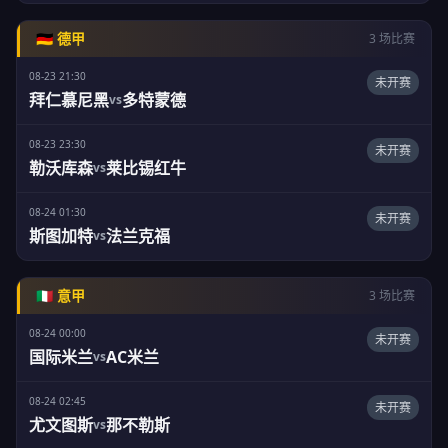
🇩🇪 德甲
3 场比赛
08-23 21:30
未开赛
拜仁慕尼黑
多特蒙德
vs
08-23 23:30
未开赛
勒沃库森
莱比锡红牛
vs
08-24 01:30
未开赛
斯图加特
法兰克福
vs
🇮🇹 意甲
3 场比赛
08-24 00:00
未开赛
国际米兰
AC米兰
vs
08-24 02:45
未开赛
尤文图斯
那不勒斯
vs