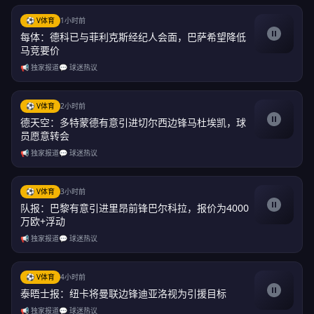
⚽ V体育
1小时前
每体：德科已与菲利克斯经纪人会面，巴萨希望降低
马竞要价
📢 独家报道
💬 球迷热议
⚽ V体育
2小时前
德天空：多特蒙德有意引进切尔西边锋马杜埃凯，球
员愿意转会
📢 独家报道
💬 球迷热议
⚽ V体育
3小时前
队报：巴黎有意引进里昂前锋巴尔科拉，报价为4000
万欧+浮动
📢 独家报道
💬 球迷热议
⚽ V体育
4小时前
泰晤士报：纽卡将曼联边锋迪亚洛视为引援目标
📢 独家报道
💬 球迷热议