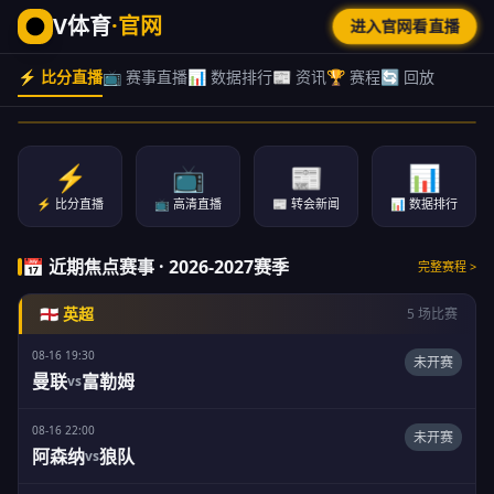
V体育
·官网
进入官网看直播
⚡ 比分直播
📺 赛事直播
📊 数据排行
📰 资讯
🏆 赛程
🔄 回放
⚡
📺
📰
📊
⚡ 比分直播
📺 高清直播
📰 转会新闻
📊 数据排行
📅 近期焦点赛事 · 2026-2027赛季
完整赛程 >
📊 数据驱动
实时比分·数据全掌握
🏴󠁧󠁢󠁥󠁮󠁧󠁿 英超
5 场比赛
即时比分更新·球队数据统计·球员表现追踪
08-16 19:30
未开赛
曼联
富勒姆
vs
注册领优惠观看
新人球礼
注册领优惠观看
新人球礼
注册领优惠观看
新人球礼
08-16 22:00
未开赛
阿森纳
狼队
vs