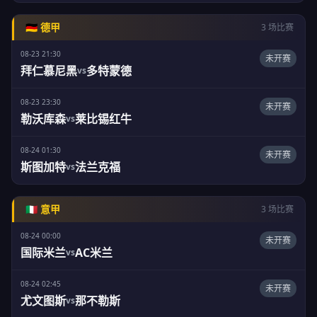
🇩🇪 德甲
3 场比赛
08-23 21:30
未开赛
拜仁慕尼黑
多特蒙德
vs
08-23 23:30
未开赛
勒沃库森
莱比锡红牛
vs
08-24 01:30
未开赛
斯图加特
法兰克福
vs
🇮🇹 意甲
3 场比赛
08-24 00:00
未开赛
国际米兰
AC米兰
vs
08-24 02:45
未开赛
尤文图斯
那不勒斯
vs