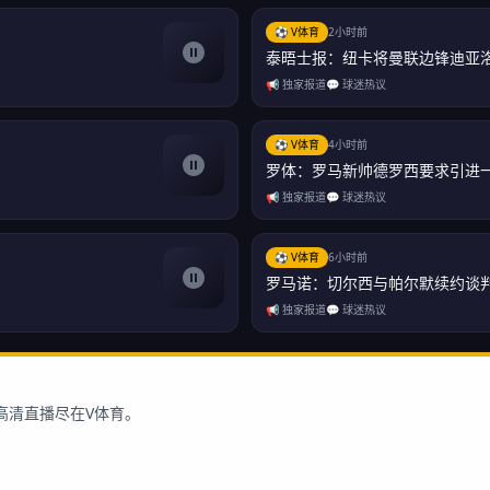
⚽ V体育
2小时前
泰晤士报：纽卡将曼联边锋迪亚
📢 独家报道
💬 球迷热议
⚽ V体育
4小时前
罗体：罗马新帅德罗西要求引进
📢 独家报道
💬 球迷热议
⚽ V体育
6小时前
罗马诺：切尔西与帕尔默续约谈判
📢 独家报道
💬 球迷热议
高清直播尽在V体育。