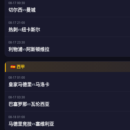
08-17 00:30
切尔西
曼城
vs
08-17 21:00
热刺
纽卡斯尔
vs
08-17 23:30
利物浦
阿斯顿维拉
vs
🇪🇸 西甲
08-17 01:00
皇家马德里
马洛卡
vs
08-17 03:30
注册领优惠观看
新人球礼
巴塞罗那
瓦伦西亚
vs
📊 数据驱动
08-18 01:00
马德里竞技
塞维利亚
实时比分·数据全掌握
vs