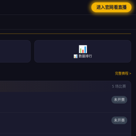
进入官网看直播
📊
📊 数据排行
完整赛程 >
5 场比赛
未开赛
未开赛