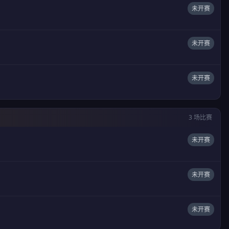
未开赛
未开赛
未开赛
3 场比赛
未开赛
未开赛
未开赛