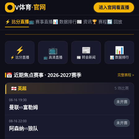
V体育
·官网
进入官网看直播
⚡ 比分直播
📺 赛事直播
📊 数据排行
📰 资讯
🏆 赛程
🔄 回放
⚡
📺
📰
📊
⚡ 比分直播
📺 高清直播
📰 转会新闻
📊 数据排行
📅 近期焦点赛事 · 2026-2027赛季
完整赛程 >
📊 数据驱动
实时比分·数据全掌握
🏴󠁧󠁢󠁥󠁮󠁧󠁿 英超
5 场比赛
即时比分更新·球队数据统计·球员表现追踪
08-16 19:30
未开赛
曼联
富勒姆
vs
注册领优惠观看
新人球礼
注册领优惠观看
新人球礼
注册领优惠观看
新人球礼
08-16 22:00
未开赛
阿森纳
狼队
vs