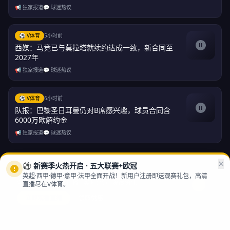
📢 独家报道
💬 球迷热议
⚽ V体育
5小时前
西媒：马竞已与莫拉塔就续约达成一致，新合同至
2027年
📢 独家报道
💬 球迷热议
⚽ V体育
6小时前
队报：巴黎圣日耳曼仍对B席感兴趣，球员合同含
6000万欧解约金
📢 独家报道
💬 球迷热议
×
⚽ 新赛季火热开启 · 五大联赛+欧冠
⚽ V体育 · 足球第一站
英超·西甲·德甲·意甲·法甲全面开战！新用户注册即送观赛礼包，高清
全球足球赛事高清直播 · 实时比分 · 深度资讯
直播尽在V体育。
立即观看直播
领取优惠