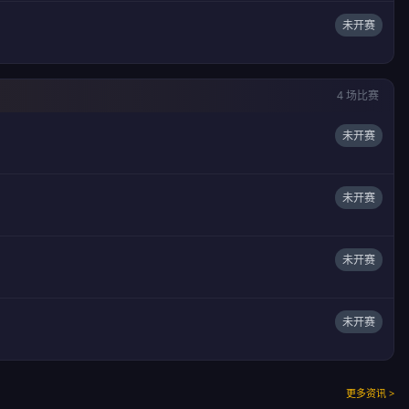
未开赛
4 场比赛
未开赛
未开赛
未开赛
未开赛
更多资讯 >