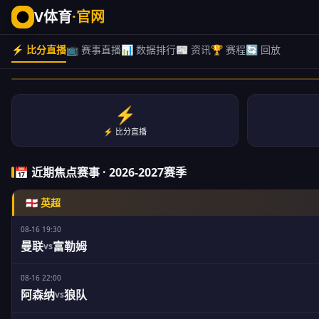
V体育
·官网
⚡ 比分直播
📺 赛事直播
📊 数据排行
📰 资讯
🏆 赛程
🔄 回放
⚡
⚡ 比分直播
📅 近期焦点赛事 · 2026-2027赛季
🏴󠁧󠁢󠁥󠁮󠁧󠁿 英超
08-16 19:30
曼联
富勒姆
vs
注册领优惠观看
新人球礼
08-16 22:00
阿森纳
狼队
vs