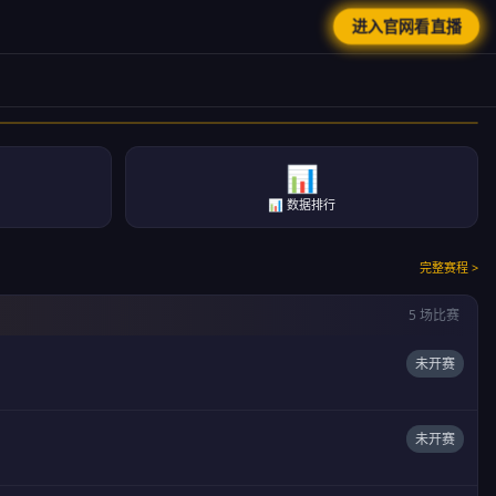
进入官网看直播
📊
📊 数据排行
完整赛程 >
5 场比赛
未开赛
未开赛