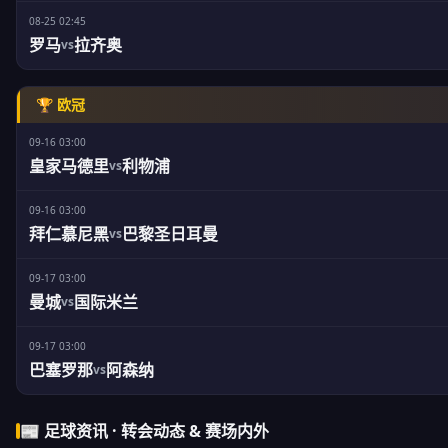
08-25 02:45
罗马
拉齐奥
vs
🏆 欧冠
09-16 03:00
皇家马德里
利物浦
vs
09-16 03:00
拜仁慕尼黑
巴黎圣日耳曼
vs
09-17 03:00
曼城
国际米兰
vs
09-17 03:00
巴塞罗那
阿森纳
vs
📰 足球资讯 · 转会动态 & 赛场内外