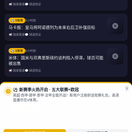
📢 独家报道
💬 球迷热议
⚽ V体育
5小时前
马卡报：皇马将阿诺德列为未来右后卫补强目标
📢 独家报道
💬 球迷热议
⚽ V体育
6小时前
米体：国米与邓弗里斯续约谈判陷入停滞，球员可能
被出售
📢 独家报道
💬 球迷热议
×
⚽ 新赛季火热开启 · 五大联赛+欧冠
⚽ V体育 · 足球第一站
英超·西甲·德甲·意甲·法甲全面开战！新用户注册即送观赛礼包，高清
全球足球赛事高清直播 · 实时比分 · 深度资讯
直播尽在V体育。
立即观看直播
领取优惠