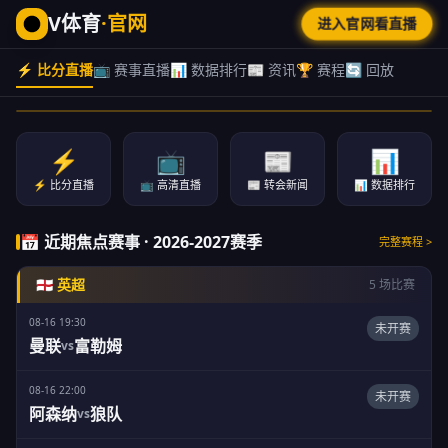
V体育
·官网
进入官网看直播
⚡ 比分直播
📺 赛事直播
📊 数据排行
📰 资讯
🏆 赛程
🔄 回放
⚡
📺
📰
📊
⚡ 比分直播
📺 高清直播
📰 转会新闻
📊 数据排行
📅 近期焦点赛事 · 2026-2027赛季
完整赛程 >
📊 数据驱动
实时比分·数据全掌握
🏴󠁧󠁢󠁥󠁮󠁧󠁿 英超
5 场比赛
🔥 正在直播
即时比分更新·球队数据统计·球员表现追踪
⚽ 全球足球赛事直播
08-16 19:30
未开赛
曼联
富勒姆
vs
英超·西甲·德甲·意甲·法甲·欧冠·欧联·国家队赛事
注册领优惠观看
新人球礼
注册领优惠观看
新人球礼
注册领优惠观看
新人球礼
08-16 22:00
未开赛
阿森纳
狼队
vs