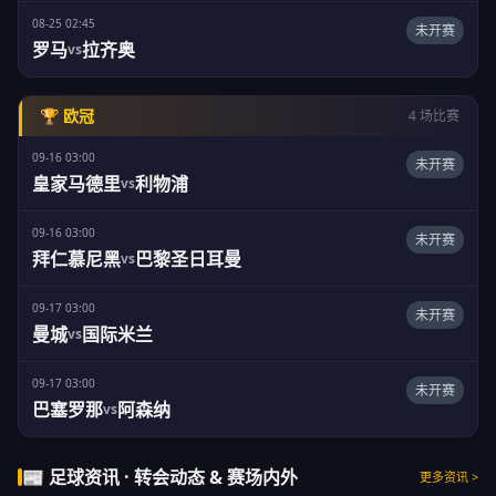
08-25 02:45
未开赛
罗马
拉齐奥
vs
🏆 欧冠
4 场比赛
09-16 03:00
未开赛
皇家马德里
利物浦
vs
09-16 03:00
未开赛
拜仁慕尼黑
巴黎圣日耳曼
vs
09-17 03:00
未开赛
曼城
国际米兰
vs
09-17 03:00
未开赛
巴塞罗那
阿森纳
vs
📰 足球资讯 · 转会动态 & 赛场内外
更多资讯 >