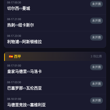
08-17 00:30
未开赛
切尔西
曼城
vs
08-17 21:00
未开赛
热刺
纽卡斯尔
vs
08-17 23:30
未开赛
利物浦
阿斯顿维拉
vs
🇪🇸 西甲
3 场比赛
08-17 01:00
未开赛
皇家马德里
马洛卡
vs
08-17 03:30
未开赛
巴塞罗那
瓦伦西亚
vs
08-18 01:00
未开赛
马德里竞技
塞维利亚
vs