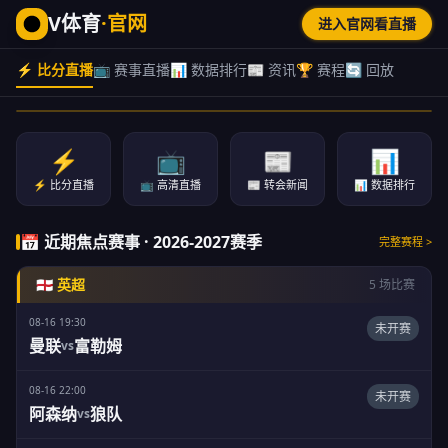
V体育
·官网
进入官网看直播
⚡ 比分直播
📺 赛事直播
📊 数据排行
📰 资讯
🏆 赛程
🔄 回放
⚡
📺
📰
📊
⚡ 比分直播
📺 高清直播
📰 转会新闻
📊 数据排行
📅 近期焦点赛事 · 2026-2027赛季
完整赛程 >
📊 数据驱动
实时比分·数据全掌握
🏴󠁧󠁢󠁥󠁮󠁧󠁿 英超
5 场比赛
即时比分更新·球队数据统计·球员表现追踪
08-16 19:30
未开赛
曼联
富勒姆
vs
注册领优惠观看
新人球礼
注册领优惠观看
新人球礼
注册领优惠观看
新人球礼
08-16 22:00
未开赛
阿森纳
狼队
vs