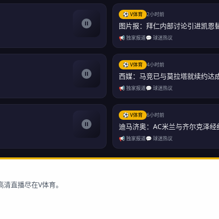
⚽ V体育
2小时前
图片报：拜仁内部讨论引进凯恩
📢 独家报道
💬 球迷热议
⚽ V体育
4小时前
西媒：马竞已与莫拉塔就续约达成
📢 独家报道
💬 球迷热议
⚽ V体育
6小时前
迪马济奥：AC米兰与齐尔克泽经
📢 独家报道
💬 球迷热议
高清直播尽在V体育。