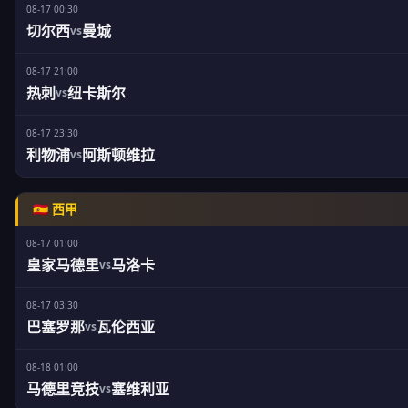
08-17 00:30
切尔西
曼城
vs
08-17 21:00
热刺
纽卡斯尔
vs
08-17 23:30
利物浦
阿斯顿维拉
vs
🇪🇸 西甲
08-17 01:00
皇家马德里
马洛卡
vs
08-17 03:30
注册领优惠观看
新人球礼
巴塞罗那
瓦伦西亚
vs
📊 数据驱动
08-18 01:00
马德里竞技
塞维利亚
实时比分·数据全掌握
vs