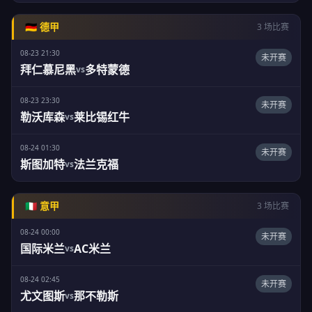
🇩🇪 德甲
3 场比赛
08-23 21:30
未开赛
拜仁慕尼黑
多特蒙德
vs
08-23 23:30
未开赛
勒沃库森
莱比锡红牛
vs
08-24 01:30
未开赛
斯图加特
法兰克福
vs
🇮🇹 意甲
3 场比赛
08-24 00:00
未开赛
国际米兰
AC米兰
vs
08-24 02:45
未开赛
尤文图斯
那不勒斯
vs