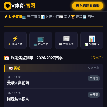
V体育
·官网
进入官网看直播
⚡ 比分直播
📺 赛事直播
📊 数据排行
📰 资讯
🏆 赛程
🔄 回放
⚡
📺
📰
📊
⚡ 比分直播
📺 高清直播
📰 转会新闻
📊 数据排行
📅 近期焦点赛事 · 2026-2027赛季
完整赛程 >
📊 数据驱动
实时比分·数据全掌握
🏴󠁧󠁢󠁥󠁮󠁧󠁿 英超
5 场比赛
即时比分更新·球队数据统计·球员表现追踪
08-16 19:30
未开赛
曼联
富勒姆
vs
注册领优惠观看
新人球礼
注册领优惠观看
新人球礼
注册领优惠观看
新人球礼
08-16 22:00
未开赛
阿森纳
狼队
vs