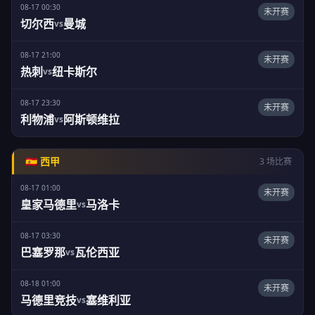
08-17 00:30
未开赛
切尔西
曼城
vs
08-17 21:00
未开赛
热刺
纽卡斯尔
vs
08-17 23:30
未开赛
利物浦
阿斯顿维拉
vs
🇪🇸 西甲
3 场比赛
08-17 01:00
未开赛
皇家马德里
马洛卡
vs
08-17 03:30
未开赛
巴塞罗那
瓦伦西亚
vs
08-18 01:00
未开赛
马德里竞技
塞维利亚
vs